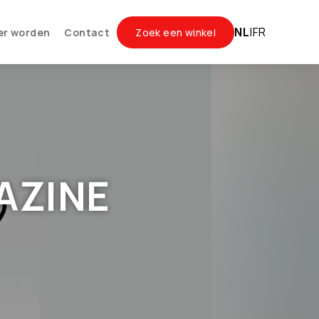
NL
|
FR
er worden
Contact
Zoek een winkel
AZINE