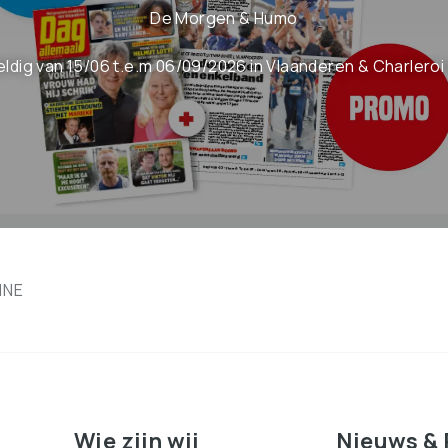
De Morgen & Humo
eldig van 15/06 t.e.m 06/09/2026 in Vlaanderen & Charleroi 
INE
Wie zijn wij
Nieuws & 