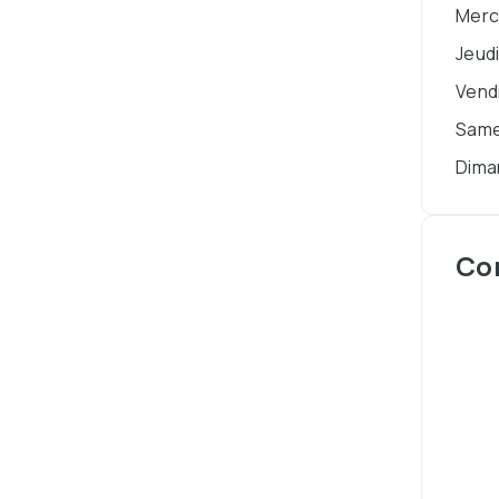
Merc
Jeud
Vend
Same
Dima
Co