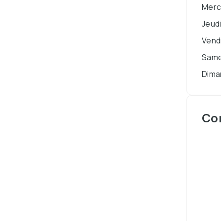
Merc
Jeud
Vend
Same
Dima
Co