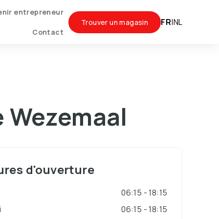
nir entrepreneur
FR
|
NL
Trouver un magasin
Contact
re Wezemaal
res d'ouverture
i
06:15 - 18:15
i
06:15 - 18:15