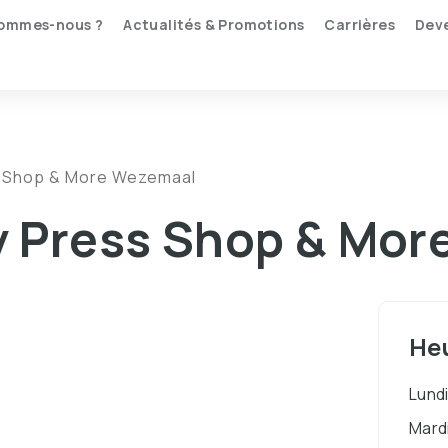
sommes-nous ?
Actualités & Promotions
Carrières
Deve
s Shop & More Wezemaal
by Press Shop & Mo
Heu
Lund
Mard