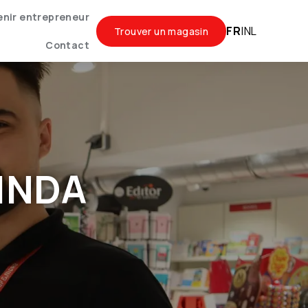
nir entrepreneur
FR
|
NL
Trouver un magasin
Contact
LINDA