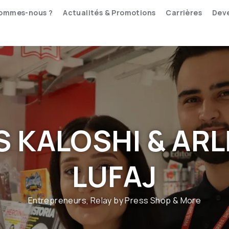
sommes-nous ?
Actualités & Promotions
Carrières
Deve
S KALOSHI & AR
LUFAJ
Entrepreneurs, Relay by Press Shop & More